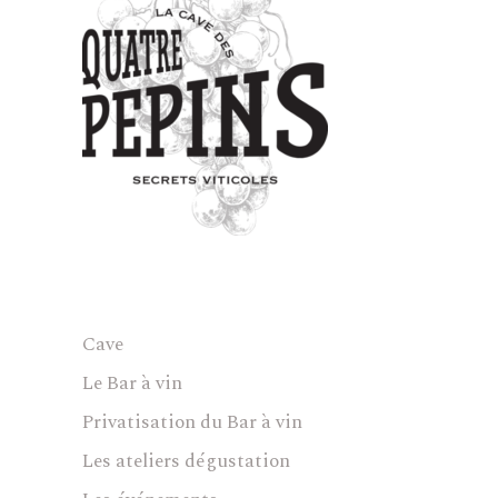
Cave
Le Bar à vin
Privatisation du Bar à vin
Les ateliers dégustation