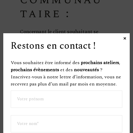
taire :
Concernant le client souhaitant se
×
faire livrer dans un pays de l’UE
Restons en contact !
mentionné dans la liste des pays livrés
(Transport et Livraison), au même titre
qu’une livraison nationale, la société
Vous souhaitez être informé des
prochains ateliers
,
Les 4 Pépins se charge de
prochains évènements
et des
nouveautés
?
l’acheminement de ses produits. La
Inscrivez-vous à notre lettre d’information, vous ne
liste des pays membres de l’UE ainsi
recevrez pas plus d’un mail par mois en moyenne.
que les tarifications sont consultables
sur la page « Transport et Livraison ».
c/
Responsabi