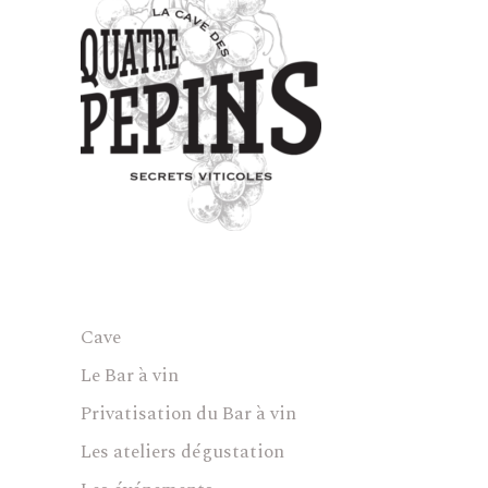
Cave
Le Bar à vin
Privatisation du Bar à vin
Les ateliers dégustation