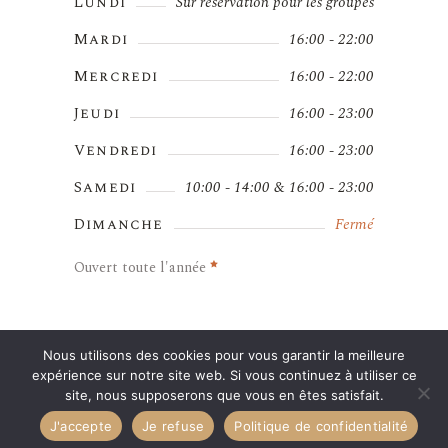
Lundi
Sur réservation pour les groupes
Mardi
16:00 - 22:00
Mercredi
16:00 - 22:00
Jeudi
16:00 - 23:00
Vendredi
16:00 - 23:00
Samedi
10:00 - 14:00 & 16:00 - 23:00
Dimanche
Fermé
Ouvert toute l'année
Nous utilisons des cookies pour vous garantir la meilleure
Copyright 2021- Tous droits réservés –
expérience sur notre site web. Si vous continuez à utiliser ce
Mentions légales
–
Conditions Générales de Vente
–
site, nous supposerons que vous en êtes satisfait.
réalisation Saison d’Or
J'accepte
Je refuse
Politique de confidentialité